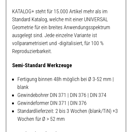
Zubehör
Semi-Standard Gewindewerkzeuge
Nachschärfen und Pflege
News
Modul 1
Produktion / Manufaktur Gewindewerkzeuge
KATALOG+ steht für 15.000 Artikel mehr als im
Technik Hotline – Technik vor Ort – Seminar-Planung
Sonder-Gewindewerkzeuge
Suche
Aktuelles
Standard Katalog, welche mit einer UNIVERSAL
Modul 2
Geometrie für ein breites Anwendungsspektrum
TP PRO Mehrwertdienste
Technologie
Karriere
Digitales Design-Center Gewindetechnologie
ausgelegt sind. Jede einzelne Variante ist
AMB 2026
vollparametrisiert und -digitalisiert, für 100 %
Modul 3
Reproduzierbarkeit.
Die Web-basierte 8-Plattform-Strategie mit
Mehrwertdiensten
Semi-Standard Werkzeuge
Modul 4
Fertigung binnen 48h möglich bei Ø 3-52 mm |
Unsere Akademie für Gewindetechnologie und
Lenkungssysteme
blank
Gewindebohrer DIN 371 | DIN 376 | DIN 374
Modul 5
Gewindeformer DIN 371 | DIN 376
Vertrieb und Logistik
Standardlieferzeit: 2 bis 3 Wochen (blank/TiN) +3
Wochen für Ø > 52 mm