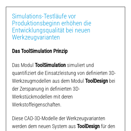
Zubehör
Semi-Standard Gewindewerkzeuge
Nachschärfen und Pflege
News
Modul 1
Produktion / Manufaktur Gewindewerkzeuge
Technik Hotline – Technik vor Ort – Seminar-Planung
Sonder-Gewindewerkzeuge
Simulations-Testläufe vor
Suche
Aktuelles
Produktionsbeginn erhöhen die
Modul 2
TP PRO Mehrwertdienste
Technologie
Karriere
Entwicklungsqualität bei neuen
Digitales Design-Center Gewindetechnologie
Werkzeugvarianten
AMB 2026
Modul 3
Das ToolSimulation Prinzip
Die Web-basierte 8-Plattform-Strategie mit
Mehrwertdiensten
Das Modul
ToolSimulation
simuliert und
Modul 4
quantifiziert die Einsatzleistung von definierten 3D-
Unsere Akademie für Gewindetechnologie und
Werkzeugmodellen aus dem Modul
ToolDesign
bei
Lenkungssysteme
der Zerspanung in definierten 3D-
Werkstückmodellen mit deren
Modul 5
Werkstoffeigenschaften.
Vertrieb und Logistik
Diese CAD-3D-Modelle der Werkzeugvarianten
werden dem neuen System aus
ToolDesign
für den